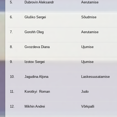
5.
Dubrovin Aleksandr
Aerutamise
6.
Gluško Sergei
Sõudmise
7.
Gorohh Oleg
Aerutamise
8.
Gvozdeva Diana
Ujumise
9.
Izotov Sergei
Ujumise
10.
Jagudina Aljona
Laskesuusatamise
11.
Korotkyi Roman
Judo
12.
Mikhin Andrei
Võrkpalli