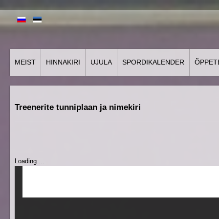
MEIST
HINNAKIRI
UJULA
SPORDIKALENDER
ÕPPET
Treenerite tunniplaan ja nimekiri
Loading ...